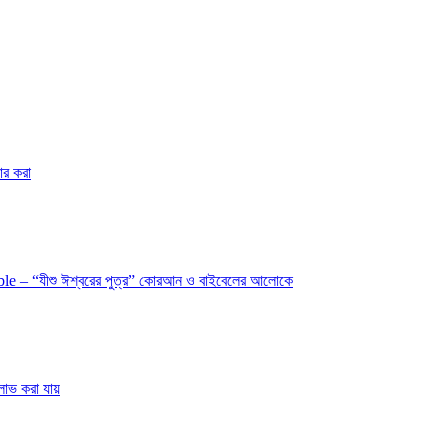
র করা
e – “যীশু ঈশ্বরের পুত্র” কোরআন ও বাইবেলের আলোকে
লাভ করা যায়