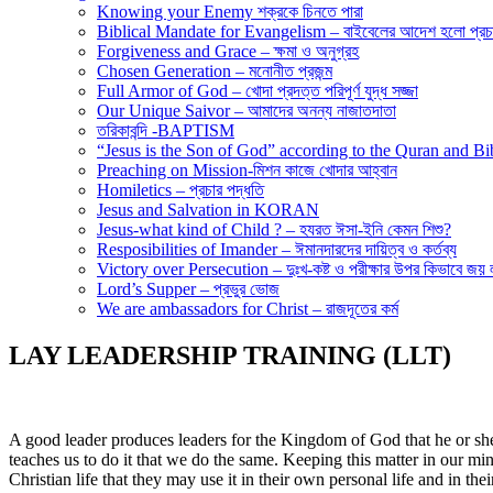
Knowing your Enemy শক্রকে চিনতে পারা
Biblical Mandate for Evangelism – বাইবেলের আদেশ হলো প্রচা
Forgiveness and Grace – ক্ষমা ও অনুগ্রহ
Chosen Generation – মনোনীত প্রজন্ম
Full Armor of God – খোদা প্রদত্ত পরিপূর্ণ যুদ্ধ সজ্জা
Our Unique Saivor – আমাদের অনন্য নাজাতদাতা
তরিকাবন্দি -BAPTISM
“Jesus is the Son of God” according to the Quran and Bibl
Preaching on Mission-মিশন কাজে খোদার আহ্বান
Homiletics – প্রচার পদ্ধতি
Jesus and Salvation in KORAN
Jesus-what kind of Child ? – হযরত ঈসা-ইনি কেমন শিশু?
Resposibilities of Imander – ঈমানদারদের দায়িত্ব ও কর্তব্য
Victory over Persecution – দুঃখ-কষ্ট ও পরীক্ষার উপর কিভাবে জয় 
Lord’s Supper – প্রভুর ভোজ
We are ambassadors for Christ – রাজদূতের কর্ম
LAY LEADERSHIP TRAINING (LLT)
A good leader produces leaders for the Kingdom of God that he or sh
teaches us to do it that we do the same. Keeping this matter in our mi
Christian life that they may use it in their own personal life and in 