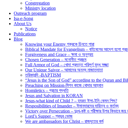
Congregation
Ministry location
Outreach program
Isa-e-Song
About Us
Notice
Publications
Blog
Knowing your Enemy শক্রকে চিনতে পারা
Biblical Mandate for Evangelism – বাইবেলের আদেশ হলো প্রচা
Forgiveness and Grace – ক্ষমা ও অনুগ্রহ
Chosen Generation – মনোনীত প্রজন্ম
Full Armor of God – খোদা প্রদত্ত পরিপূর্ণ যুদ্ধ সজ্জা
Our Unique Saivor – আমাদের অনন্য নাজাতদাতা
তরিকাবন্দি -BAPTISM
“Jesus is the Son of God” according to the Quran and Bibl
Preaching on Mission-মিশন কাজে খোদার আহ্বান
Homiletics – প্রচার পদ্ধতি
Jesus and Salvation in KORAN
Jesus-what kind of Child ? – হযরত ঈসা-ইনি কেমন শিশু?
Resposibilities of Imander – ঈমানদারদের দায়িত্ব ও কর্তব্য
Victory over Persecution – দুঃখ-কষ্ট ও পরীক্ষার উপর কিভাবে জয় 
Lord’s Supper – প্রভুর ভোজ
We are ambassadors for Christ – রাজদূতের কর্ম